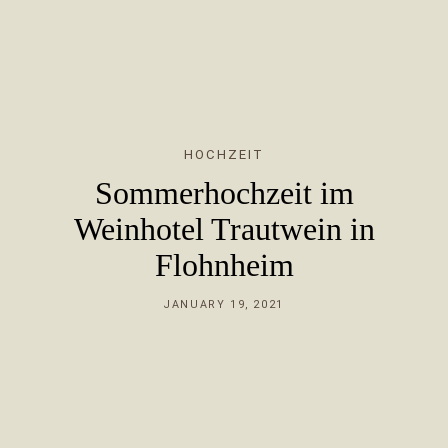
HOME
HOCHZEIT
Sommerhochzeit im
ERFAHRUNG
Weinhotel Trautwein in
Flohnheim
LEISTUNG
JANUARY 19, 2021
PORTFOLIO
ÜBER MICH