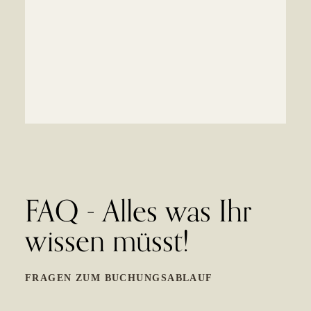
Lernen wir uns vorher
kennen?
Ja auf jeden Fall persönliches Kennenlernen ist mir
auch super wichtig. Nachdem ich euch auf eure erste
FAQ - Alles was Ihr
E-Mail geantwortet haben werde ich euch
Terminvorschläge für ein unverbindliches
wissen müsst!
Kennenlernen Treffen schicken.
FRAGEN ZUM BUCHUNGSABLAUF