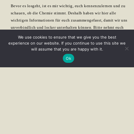
Bevor es losgeht, ist es mir wichtig, euch kennenzulernen und zu
schauen, ob die Chemie stimmt. Deshalb haben wir hier alle
wichtigen Informationen für euch zusammengefasst, damit wir uns
unverbindlich und locker unterhalten können. Bitte nehmt euch
vor unserem Gespräch Zeit, um alles durchzulesen und euch auch
We use cookies to ensure that we give you the best
ein paar meiner Reportagen anzuschauen.
experience on our website. If you continue to use this site we
will assume that you are happy with it.
Ok
Ab wann haben wir dich
zu 100 % gebucht?
Ich hoffe, ihr versteht, dass ich euren
Hochzeitstermin erst nach Vertragsunterzeichnung
verbindlich reservieren kann. Deshalb ist es umso
wichtiger, dass wir uns so früh wie möglich
kennenlernen, damit ihr eine Entscheidung treffen