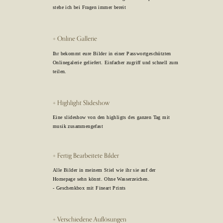
stehe ich bei Fragen immer bereit
+ Online Gallerie
Ihr bekommt eure Bilder in einer Passwortgeschützten
Onlinegalerie geliefert. Einfacher zugriff und schnell zum
teilen.
+ Highlight Slideshow
Eine slideshow von den highligts des ganzen Tag mit
musik zusammengefast
+ Fertig Bearbeitete Bilder
Alle Bilder in meinem Stiel wie ihr sie auf der
Homepage sehn könnt. Ohne Wasserzeichen.
- Geschenkbox mit Fineart Prints
+ Verschiedene Auflösungen